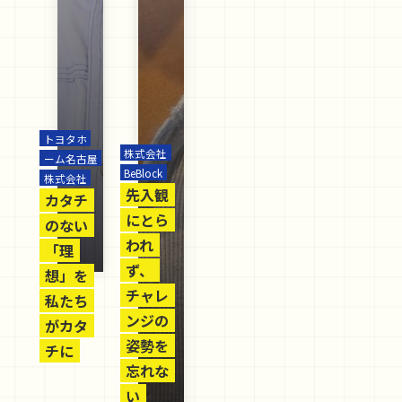
トヨタホ
株式会社
ーム名古屋
BeBlock
株式会社
先入観
カタチ
にとら
のない
われ
「理
ず、
想」を
チャレ
私たち
ンジの
がカタ
姿勢を
チに
忘れな
い