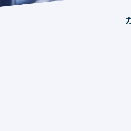
さん
出身
卒業