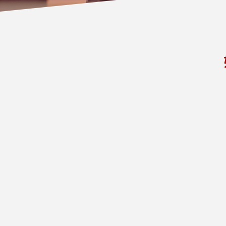
さん
卒業