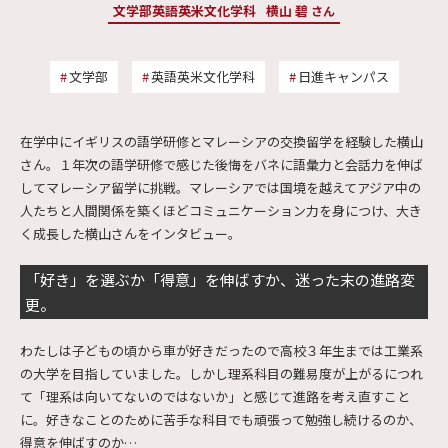
文学部英語英米文化学科
横山 碧
さん
文学部
英語英米文化学科
日進キャンパス
在学中にイギリスの語学研修とマレーシアの交換留学を経験した横山
さん。１年次の語学研修で感じた後悔をバネに語彙力と会話力を伸ば
してマレーシア留学に挑戦。マレーシアでは国境を越えてアジア中の
人たちと人間関係を築くほどコミュニケーション力を身につけ、大き
く成長した横山さんをインタビュー。
「好き」を選ぶか「得意」を伸ばすか、迷った末の進路変
更。
わたしは子どもの頃から車が好きだったので高校３年生までは工業系
の大学を目指していました。しかし理系科目の難易度が上がるにつれ
て「理系は向いてないのではないか」と感じて進路を考え直すこと
に。好きなことのために苦手な科目でも頑張って勉強し続けるのか、
得意を伸ばすのか…