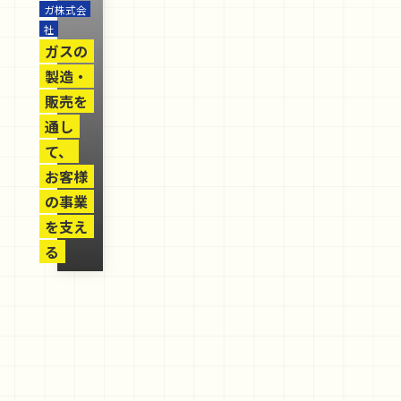
ガ株式会
社
ガスの
製造・
販売を
通し
て、
お客様
の事業
を支え
る