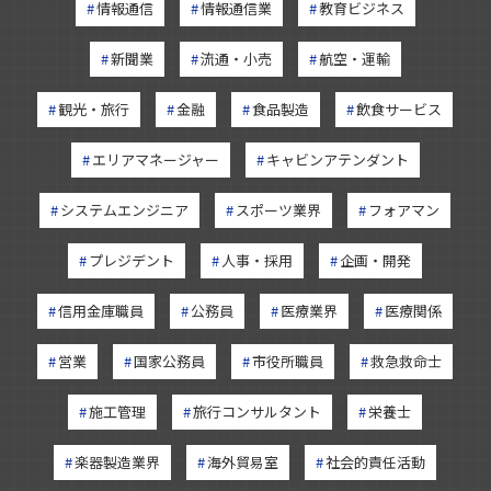
情報通信
情報通信業
教育ビジネス
新聞業
流通・小売
航空・運輸
観光・旅行
金融
食品製造
飲食サービス
エリアマネージャー
キャビンアテンダント
システムエンジニア
スポーツ業界
フォアマン
プレジデント
人事・採用
企画・開発
信用金庫職員
公務員
医療業界
医療関係
営業
国家公務員
市役所職員
救急救命士
施工管理
旅行コンサルタント
栄養士
楽器製造業界
海外貿易室
社会的責任活動