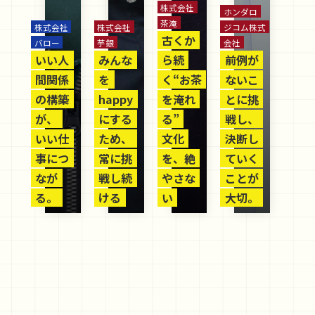
株式会社
ホンダロ
茶淹
株式会社
株式会社
ジコム株式
古くか
バロー
芋銀
会社
いい人
みんな
ら続
前例が
間関係
を
く“お茶
ないこ
の構築
happy
を淹れ
とに挑
が、
にする
る”
戦し、
いい仕
ため、
文化
決断し
事につ
常に挑
を、絶
ていく
なが
戦し続
やさな
ことが
る。
ける
い
大切。