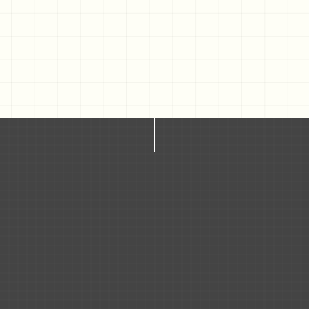
と、自
ほしい
感謝
仕事
分を鼓
舞