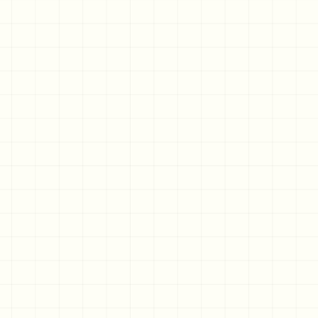
日産プリ
愛知ダイ
愛知ダイ
ンス名古屋
ハツ株式会
ハツ株式会
販売株式会
社
社
社
自分は
地元愛
営業職
東海衣料
まだ成
をもっ
は、お
株式会社
長途
て、
関わり
客様と
中。
地域に
あった
会社の
次はも
恩返し
すべて
入り口
っと
をして
の人に
になる